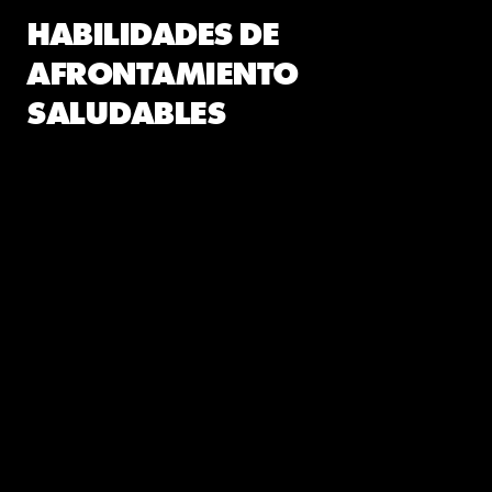
HABILIDADES DE
AFRONTAMIENTO
SALUDABLES
Respiración y Meditación
Ejercicio
Establece un horario, escribe listas y adopta una rutina
Sé Consciente, Sé Amable y Piensa Positivo
Duerme Bien
Exprésate