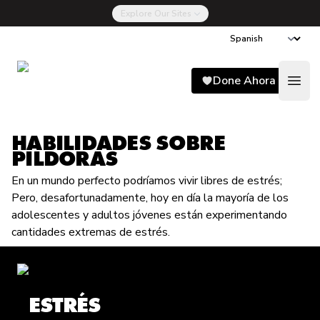
Explore Our Sites
Song for Charlie
Done Ahora
Open
HABILIDADES SOBRE
P
ÍLDORAS
En un mundo perfecto podríamos vivir libres de estrés;
Pero, desafortunadamente, hoy en día la mayoría de los
adolescentes y adultos jóvenes están experimentando
cantidades extremas de estrés.
ESTRÉS