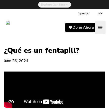
Explore Our Sites
Song for Charlie
Done Ahora
Open
¿Qué es un fentapill?
June 26, 2024