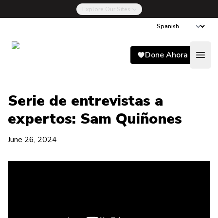
Explore Our Sites
Song for Charlie
Done Ahora
Open
Serie de entrevistas a
expertos: Sam Quiñones
June 26, 2024