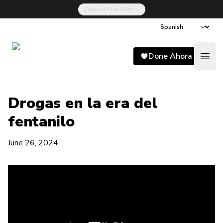
Explore Our Sites
Song for Charlie
Done Ahora
Open
Drogas en la era del
fentanilo
June 26, 2024